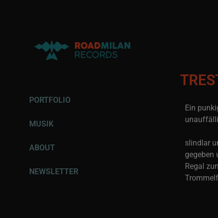
TRES
RECORDING |
PORTFOLIO
PRODUCTION | MIXING
Ein punki
unauffäll
MUSIK
slindlar 
ABOUT
gegeben u
Regal zum
NEWSLETTER
Trommelfe