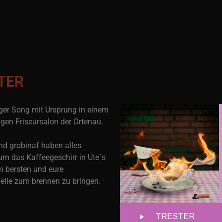
TER
ger Song mit Ursprung in einem
igen Friseursalon der Ortenau.
und grobinaf haben alles
m das Kaffeegeschirr in Ute´s
 bersten und eure
lle zum brennen zu bríngen.
TRESTER