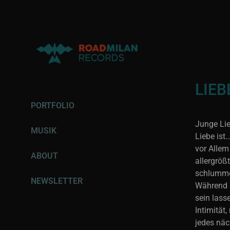
LIEB
RECORDING |
PORTFOLIO
PRODUCTION | MIXING
Junge Lie
MUSIK
Liebe ist
vor Allem
ABOUT
allergrö
schlummer
NEWSLETTER
Während s
sein lass
Intimität
jedes näc