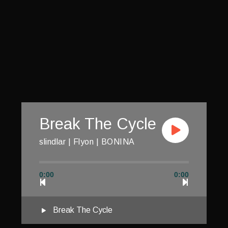
Break The Cycle
slindlar | Flyon | BONINA
0:00
0:00
Break The Cycle