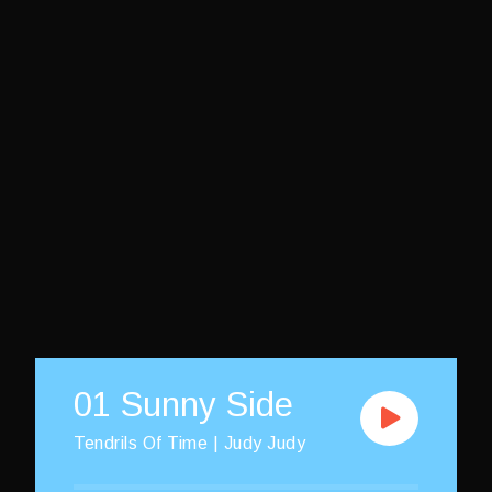
01 Sunny Side
Tendrils Of Time | Judy Judy